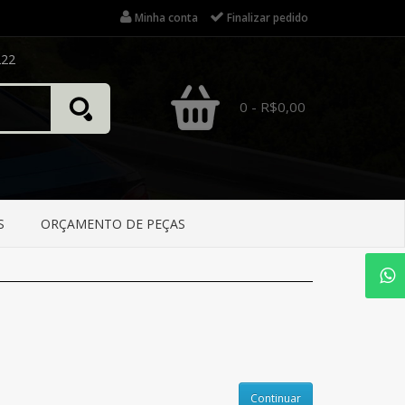
Minha conta
Finalizar pedido
222
0 - R$0,00
S
ORÇAMENTO DE PEÇAS
Continuar