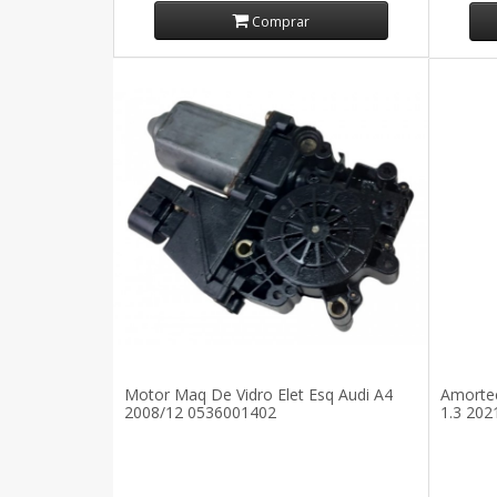
Comprar
Motor Maq De Vidro Elet Esq Audi A4
Amortec
2008/12 0536001402
1.3 20