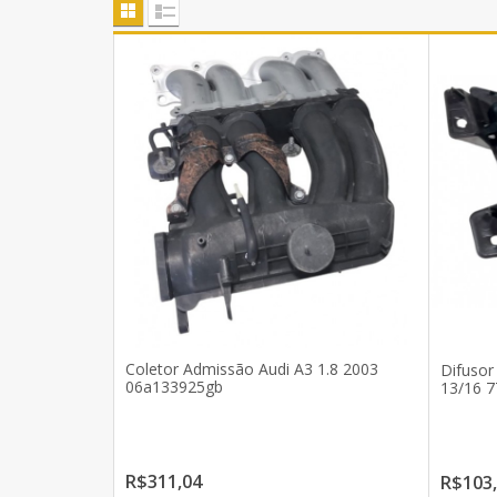
Coletor Admissão Audi A3 1.8 2003
Difusor
06a133925gb
13/16 7
R$311,04
R$103