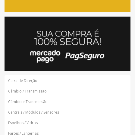
Caixa de Direção
Câmbio / Transmissão
Câmbio e Transmissão
Centrais / Módulos / Sensores
Espelhos / Vidros
Faróis / Lanternas