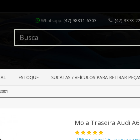
Whatsapp:
(47) 98811-6303
(47) 3378-2
PAL
ESTOQUE
SUCATAS / VEÍCULOS PARA RETIRAR PEÇA
 2001
Mola Traseira Audi A6
Utilize o formulário abaixo para e