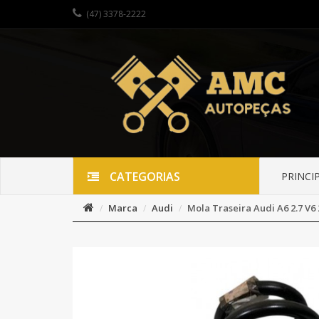
(47) 3378-2222
CATEGORIAS
PRINCI
Marca
Audi
Mola Traseira Audi A6 2.7 V6