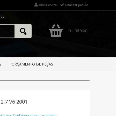
Minha conta
Finalizar pedido
222
0 - R$0,00
S
ORÇAMENTO DE PEÇAS
 2.7 V6 2001
nviar sua dúvida/proposta ao vendedor: