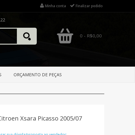
Minha conta
Finalizar pedido
222
0 - R$0,00
S
ORÇAMENTO DE PEÇAS
Citroen Xsara Picasso 2005/07
nviar sua dúvida/proposta ao vendedor: