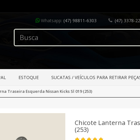
Whatsapp:
(47) 98811-6303
(47) 3378-2
PAL
ESTOQUE
SUCATAS / VEÍCULOS PARA RETIRAR PEÇA
rna Traseira Esquerda Nissan Kicks Sl 019 (253)
Chicote Lanterna Tras
(253)