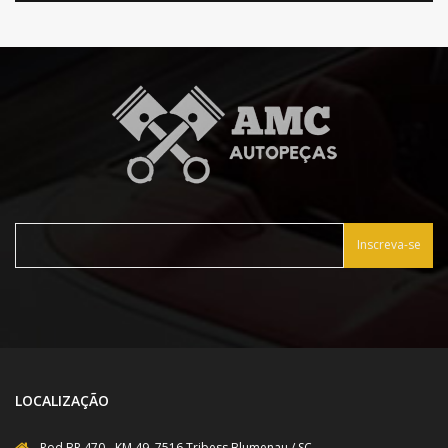
Inscreva-se
LOCALIZAÇÃO
Rod BR 470 - KM 49, 7516 Tribess Blumenau / SC