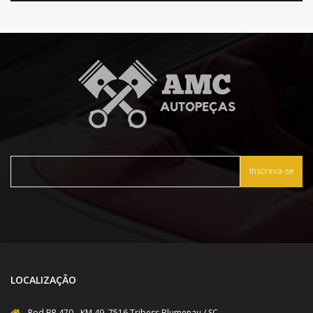
Inscreva-se
LOCALIZAÇÃO
Rod BR 470 - KM 49, 7516 Tribess Blumenau / SC